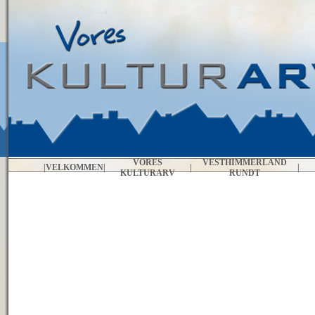
VORES
VESTHIMMERLAND
|
VELKOMMEN
|
|
|
KULTURARV
RUNDT