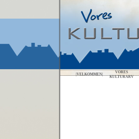
VORES
|
VELKOMMEN
|
KULTURARV