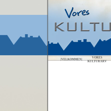
VORES
|
VELKOMMEN
|
KULTURARV