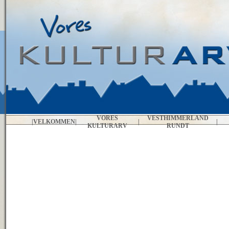
VORES
VESTHIMMERLAND
|
VELKOMMEN
|
|
|
KULTURARV
RUNDT