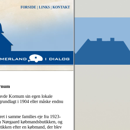
FORSIDE
|
LINKS
|
KONTAKT
ornum
avde Kornum sin egen lokale
rundlagt i 1904 eller måske endnu
t i samme families eje fra 1923-
en Nørgaard købmandsbutikken, og
utikken efter en købmand, der blev