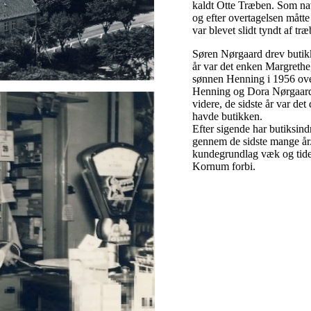
kaldt Otte Træben. Som nav
og efter overtagelsen måtte
var blevet slidt tyndt af træ
Søren Nørgaard drev butikk
år var det enken Margrethe,
sønnen Henning i 1956 over
Henning og Dora Nørgaard,
videre, de sidste år var de
havde butikken.
Efter sigende har butiksind
gennem de sidste mange år. 
kundegrundlag væk og tide
Kornum forbi.