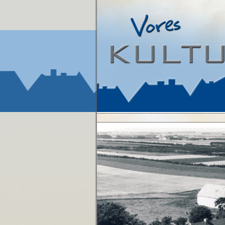
VORES
|
VELKOMMEN
|
KULTURARV