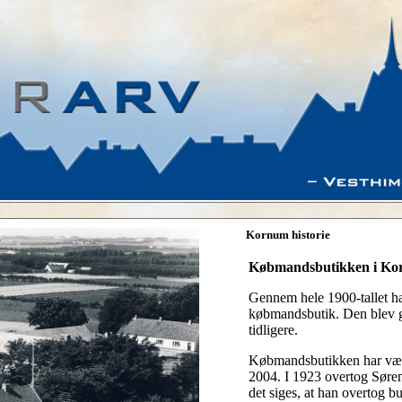
VESTHIMMERLAND
BILLEDER OG
|
|
|
RUNDT
HISTORIER
Kornum historie
Købmandsbutikken i K
Gennem hele 1900-tallet h
købmandsbutik. Den blev g
tidligere.
Købmandsbutikken har være
2004. I 1923 overtog Sør
det siges, at han overtog b