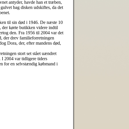
net antyder, havde han et træben,
 gulvet bag disken udskiftes, da det
benet.
en til sin død i 1946. De næste 10
 der kørte butikken videre indtil
tog den. Fra 1956 til 2004 var det
 der drev familieforretningen
t dog Dora, der, efter mandens død,
retningen stort set stået uændret
I 2004 var tidligere tiders
n for en selvstændig købmand i