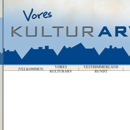
VORES
VESTHIMMERLAND
|
VELKOMMEN
|
|
|
KULTURARV
RUNDT